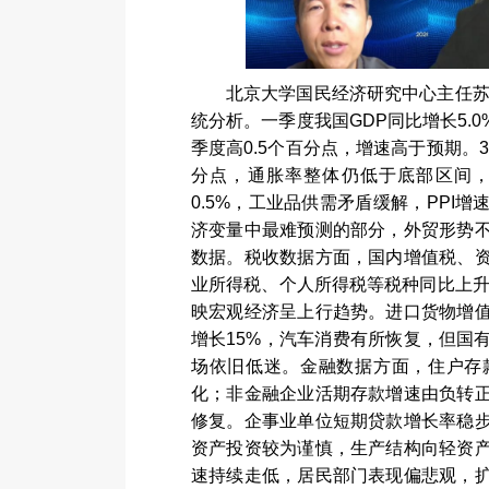
北京大学国民经济研究中心主任
统分析。一季度我国
GDP
同比增长
5.0
季度高
0.5
个百分点，增速高于预期。
3
分点，通胀率整体仍低于底部区间
0.5%
，工业品供需矛盾缓解，
PPI
增
济变量中最难预测的部分，外贸形势
数据。税收数据方面，国内增值税、
业所得税、个人所得税等税种同比上
映宏观经济呈上行趋势。进口货物增
增长
15%
，汽车消费有所恢复，但国
场依旧低迷。金融数据方面，住户存
化；非金融企业活期存款增速由负转
修复。企事业单位短期贷款增长率稳
资产投资较为谨慎，生产结构向轻资
速持续走低，居民部门表现偏悲观，