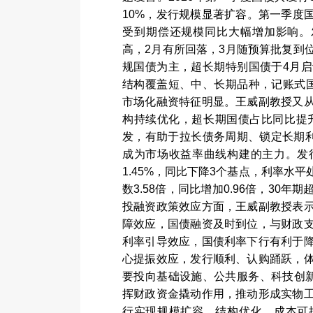
10%
，发行规模显著扩容。第一季度
受到期偿还规模同比大幅增加影响。
高，
2
月有所回落，
3
月随预算批复到
规国债为主，超长期特别国债于
4
月启
结构覆盖短、中、长期品种，记账式
市场化融资特征明显。王威副教授又
构持续优化，超长期国债占比同比提
发，有助于拉长债务周期、锁定长期
成为市场收益率曲线构建的主力。发
1.45%
，同比下降
3
个基点，利率水平
数
3.58
倍，同比增加
0.96
倍，
30
年期
投融资政策效应方面，王威副教授表
障效应，国债融资及时到位，与财政
利率引导效应，国债利率下行有利于
心提振效应，发行顺利、认购踊跃，
要投向基础设施、公共服务、科技创
挥财政资金撬动作用，推动形成实物
行实现规模扩容、结构优化、成本可