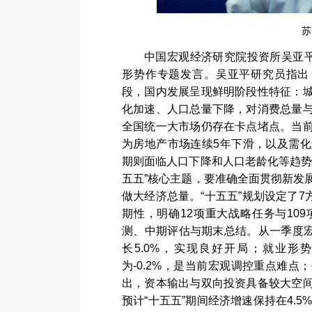
苏
中国宏观经济研究院投资所吴亚
形势作专题发言。吴亚平研究员指出
段，国内发展呈现鲜明阶段性特征：
化加速、人口总量下降，对消费总量
全国统一大市场仍存在卡点堵点。当
为房地产市场连续
5
年下滑，以及需化
期则面临人口下降和人口老龄化等趋
五五
”
核心主题，要准确全面贯彻新发
做大经济总量。
“
十五五
”
规划设定了
7
期性，明确
12
项重大战略任务与
109
测、中期评估与期末总结。从一季度
长
5.0%
，实现良好开局；就业形
为
-0.2%
，是当前宏观调控重点难点；
出，资本输出与双向投资具备较大空
预计
“
十五五
”
期间经济增速保持在
4.5