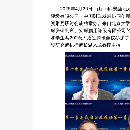
2026
年
4
月
26
日，由中财
-
安融地
评级有限公司、中国财政发展协同创
资形势研讨会成功举办。来自北京大
融资研究所、安融信用评级有限公司
和学生共
200
余人通过腾讯会议参加了
资研究所执行所长温来成教授主持。