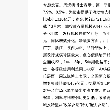
专题发言。周沅帆博士表示，第一季
7.9%
、
8.5%
，为债市提供了流动性支
比减少
1310
亿元；资金净流出
721.16
截至
3
月末，城投债存量规模
9.44
万亿
分化明显，发行规模居前的江苏、浙
元，同比增减分化。净融资方面，四
广东、浙江、陕西为正。品种结构上
据发行规模降幅最大，点心债供给开
全面收窄，
1
年、
3
年、
5
年期收益率
位；各等级信用利差同步收窄，
AAA
策层面，周沅帆博士表示，全国两会
增专项债限额
4.4
万亿元；交易所窗口
对平台市场化能力提出更高要求。周
缩量，利率与利差创历史新低，政策
城投转型从
“
政策驱动
”
转向
“
能力驱动
”